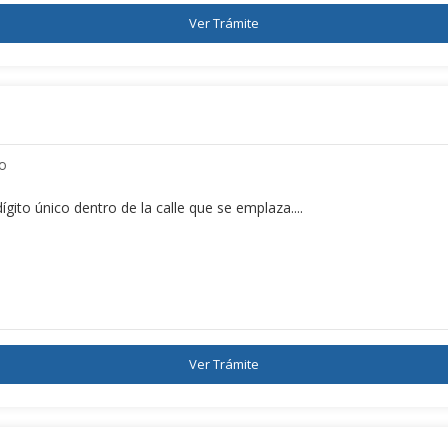
Ver Trámite
o
gito único dentro de la calle que se emplaza....
Ver Trámite